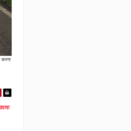
लन करना
हादसा