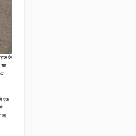
सड़क के
ा का
्य
से एक
ने
र जा