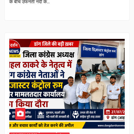
के बीच उफनती नदी के…