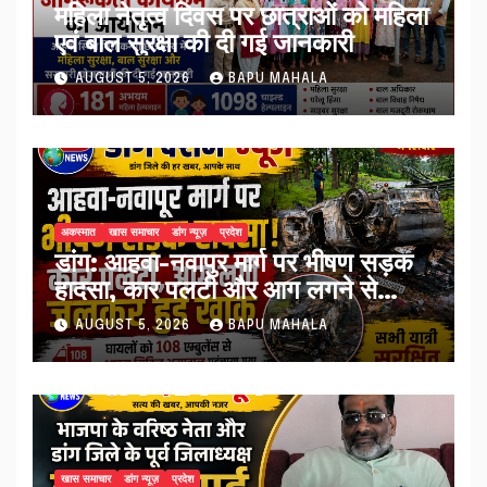
महिला नेतृत्व दिवस पर छात्राओं को महिला
एवं बाल सुरक्षा की दी गई जानकारी
AUGUST 5, 2026
BAPU MAHALA
अकस्मात
खास समाचार
डांग न्यूज़
प्रदेश
डांग: आहवा-नवापुर मार्ग पर भीषण सड़क
हादसा, कार पलटी और आग लगने से
जलकर खाक, सभी यात्री सुरक्षित
AUGUST 5, 2026
BAPU MAHALA
खास समाचार
डांग न्यूज़
प्रदेश