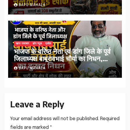
जलकर खाक, सभी यात्री सुरक्षित
BAPU MAHALA
खास समाचार
डांग न्यूज़
प्रदेश
भाजपा के वरिष्ठ नेता एवं डांग जिले के पूर्व
जिलाध्यक्ष बाबूरावभाई चौर्या का निधन,
मंगलवार को टोकरदहाड़ में होगा अंतिम
BAPU MAHALA
संस्कार।
Leave a Reply
Your email address will not be published.
Required
fields are marked
*