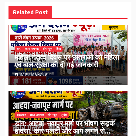
Related Post
अन्य
खास समाचार
डांग न्यूज़
शिक्षा
महिला नेतृत्व दिवस पर छात्राओं को महिला
एवं बाल सुरक्षा की दी गई जानकारी
BAPU MAHALA
अकस्मात
खास समाचार
डांग न्यूज़
प्रदेश
डांग: आहवा-नवापुर मार्ग पर भीषण सड़क
हादसा, कार पलटी और आग लगने से